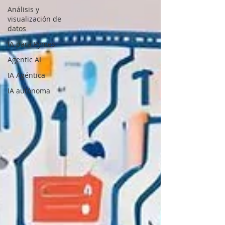
Análisis y
visualización de
datos
IA para Pymes
Agentic AI
IA Agéntica
IA autónoma