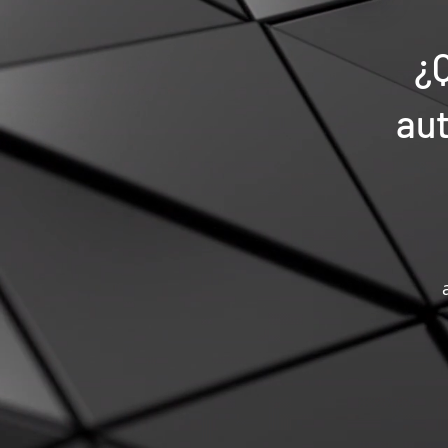
¿Q
au