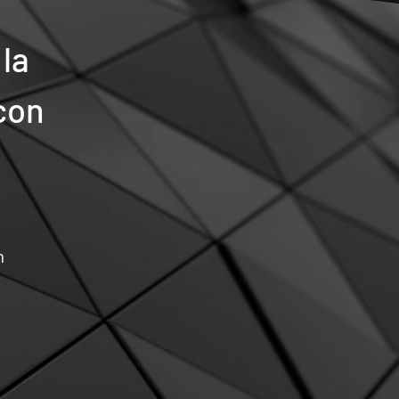
 la
con
n