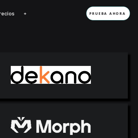
recios
+
PRUEBA AHORA