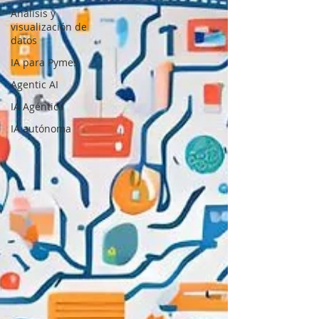
Análisis y
visualización de
datos
IA para Pymes
Agentic AI
IA Agéntica
IA autónoma