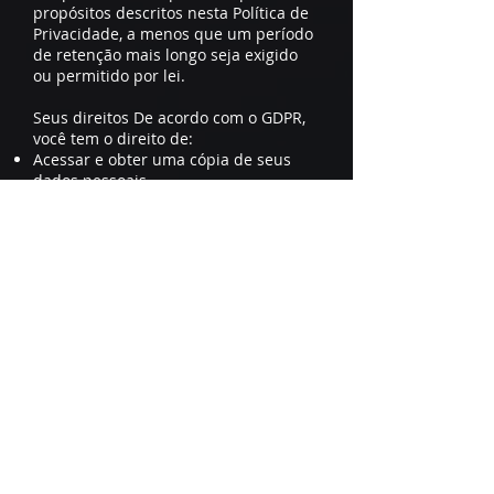
propósitos descritos nesta Política de
Privacidade, a menos que um período
de retenção mais longo seja exigido
ou permitido por lei.
Seus direitos De acordo com o GDPR,
você tem o direito de:
Acessar e obter uma cópia de seus
dados pessoais.
Retificar dados imprecisos ou
incompletos.
Apagar seus dados pessoais em
determinadas circunstâncias.
Restringir ou se opor ao
processamento de seus dados.
Portabilidade de dados, quando
aplicável.
Retirar seu consentimento a qualquer
momento.
Cookies e tecnologias semelhantes:
Podemos usar cookies e tecnologias
semelhantes para coletar informações