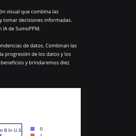
ón visual que combina las
 y tomar decisiones informadas.
on IA de SumoPPM.
tendencias de datos. Combinan las
la progresión de los datos y los
 beneficios y brindaremos diez