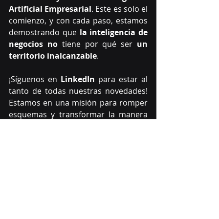
Artificial Empresarial
. Este es solo el 
comienzo, y con cada paso, estamos 
demostrando que 
la inteligencia de 
negocios no 
tiene por qué ser 
un 
territorio inalcanzable
.
¡Síguenos en 
LinkedIn
para estar al 
tanto de todas nuestras novedades! 
Estamos en una misión para romper 
esquemas y transformar la manera 
en que las empresas utilizan los 
datos. ¡Lo mejor está por venir!
IA para empresas
Herramientas de IA
Automatización con IA
Herramientas de inteligencia artificial
Microsoft
IA para empresas
GenAI
Análisis y visualización de datos