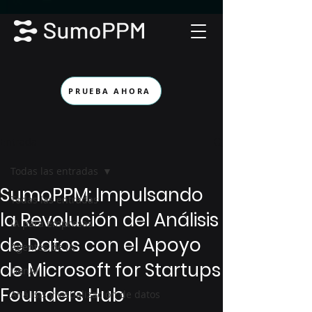
PRUEBA AHORA
Entrada
Todas las entradas
SumoPPM: Impulsando
Todas las entradas
la Revolución del Análisis
IA para empresas
de Datos con el Apoyo
Agentes de IA
de Microsoft for Startups
GenAI
Founders Hub
Análisis y visualización de datos